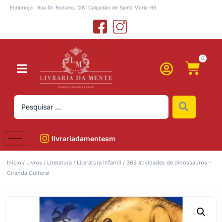
Endereço : Rua Dr. Bozano, 1281 Calçadão de Santa Maria-RS
0
livrariadamentesm
Início
/
Livros
/
Literatura
/
Literatura Infantil
/ 365 atividades de dinossauros –
Ciranda Cultural