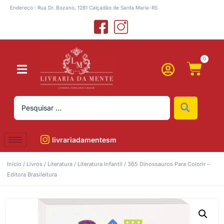
Endereço : Rua Dr. Bozano, 1281 Calçadão de Santa Maria-RS
0
livrariadamentesm
Início
/
Livros
/
Literatura
/
Literatura Infantil
/ 365 Dinossauros Para Colorir –
Editora Brasileitura