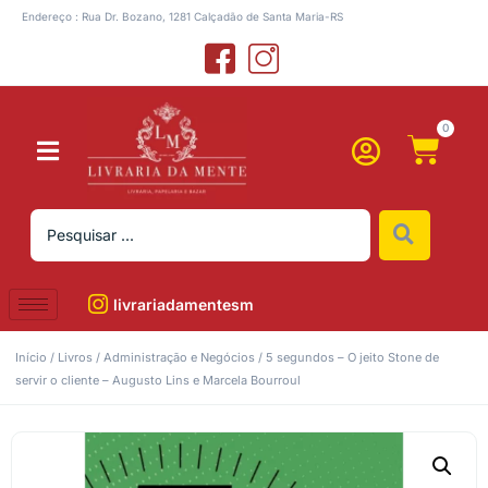
Endereço : Rua Dr. Bozano, 1281 Calçadão de Santa Maria-RS
0
livrariadamentesm
Início
/
Livros
/
Administração e Negócios
/ 5 segundos – O jeito Stone de
servir o cliente – Augusto Lins e Marcela Bourroul