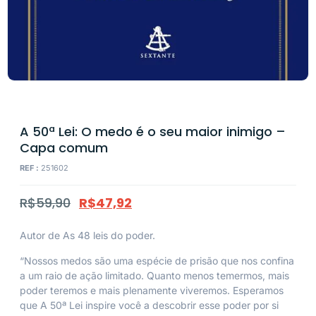
A 50ª Lei: O medo é o seu maior inimigo –
Capa comum
REF :
251602
R$
59,90
R$
47,92
Autor de
As 48 leis do poder
.
“Nossos medos são uma espécie de prisão que nos confina
a um raio de ação limitado. Quanto menos temermos, mais
poder teremos e mais plenamente viveremos. Esperamos
que
A 50ª Lei
inspire você a descobrir esse poder por si