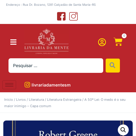
Endereço : Rua Dr. Bozano, 1281 Calçadão de Santa Maria-RS
0
livrariadamentesm
Início
/
Livros
/
Literatura
/
Literatura Estrangeira
/ A 50ª Lei: O medo é o seu
maior inimigo – Capa comum