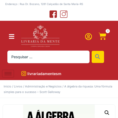
Endereço : Rua Dr. Bozano, 1281 Calçadão de Santa Maria-RS
0
livrariadamentesm
Início
/
Livros
/
Administração e Negócios
/ A álgebra da riqueza: Uma fórmula
simples para o sucesso – Scott Galloway