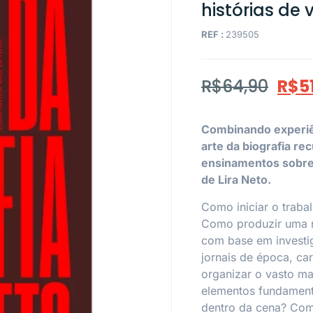
histórias de 
REF :
239505
R$
64,90
R$
5
Combinando experiênc
arte da biografia re
ensinamentos sobre 
de Lira Neto.
Como iniciar o traba
Como produzir uma na
com base em investi
jornais de época, car
organizar o vasto mat
elementos fundamenta
dentro da cena? Como