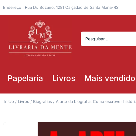
Endereço : Rua Dr. Bozano, 1281 Calçadão de Santa Maria-RS
Papelaria
Livros
Mais vendido
Início
/
Livros
/
Biografias
/ A arte da biografia: Como escrever históri