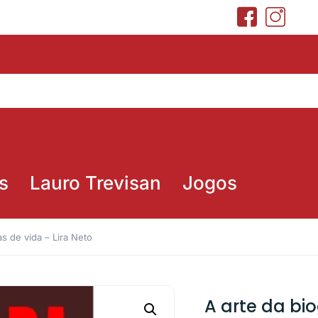
s
Lauro Trevisan
Jogos
as de vida – Lira Neto
A arte da bi