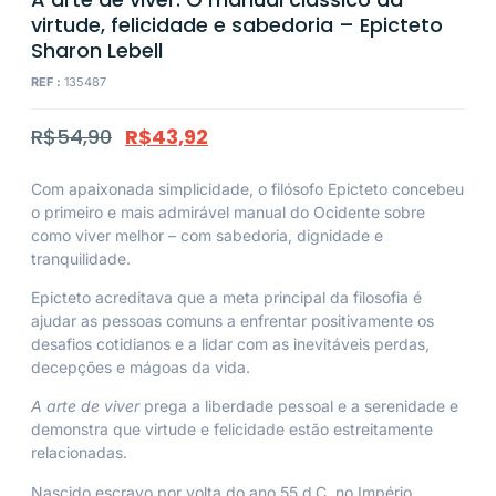
virtude, felicidade e sabedoria – Epicteto
Sharon Lebell
REF :
135487
R$
54,90
R$
43,92
Com apaixonada simplicidade, o filósofo Epicteto concebeu
o primeiro e mais admirável manual do Ocidente sobre
como viver melhor – com sabedoria, dignidade e
tranquilidade.
Epicteto acreditava que a meta principal da filosofia é
ajudar as pessoas comuns a enfrentar positivamente os
desafios cotidianos e a lidar com as inevitáveis perdas,
decepções e mágoas da vida.
A arte de viver
prega a liberdade pessoal e a serenidade e
demonstra que virtude e felicidade estão estreitamente
relacionadas.
Nascido escravo por volta do ano 55 d.C. no Império