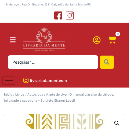
Endereço : Rua Dr. Bozano, 1281 Calçadão de Santa Maria-RS
0
livrariadamentesm
Início
/
Livros
/
Autoajuda
/ A arte de viver: O manual clássico da virtude,
felicidade e sabedoria – Epicteto Sharon Lebell