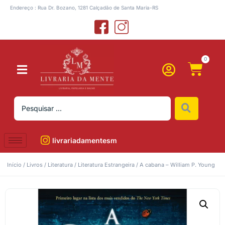
Endereço : Rua Dr. Bozano, 1281 Calçadão de Santa Maria-RS
0
livrariadamentesm
Início
/
Livros
/
Literatura
/
Literatura Estrangeira
/ A cabana – William P. Young