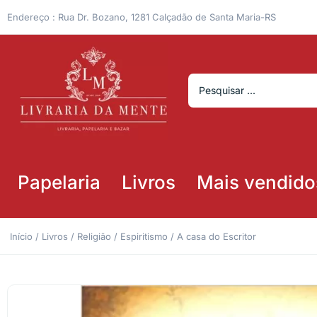
Endereço : Rua Dr. Bozano, 1281 Calçadão de Santa Maria-RS
Papelaria
Livros
Mais vendido
Início
/
Livros
/
Religião
/
Espiritismo
/ A casa do Escritor