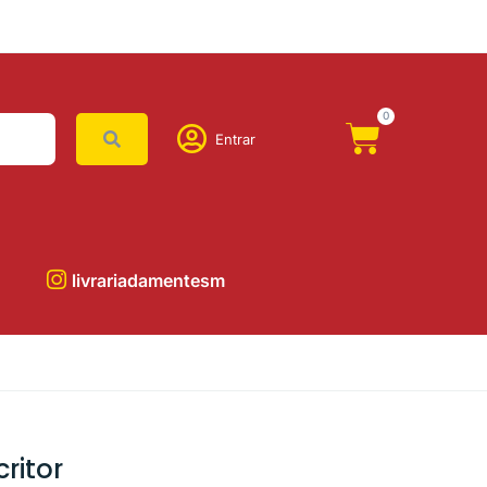
0
Entrar
livrariadamentesm
ritor