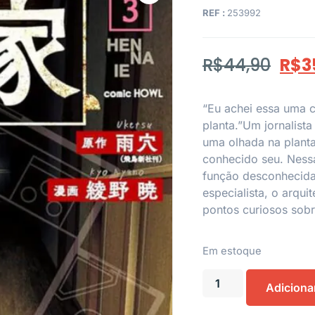
REF :
253992
R$
44,90
R$
3
“Eu achei essa uma 
planta.”Um jornalist
uma olhada na plant
conhecido seu. Ness
função desconhecida
especialista, o arqui
pontos curiosos sobr
Em estoque
Adiciona