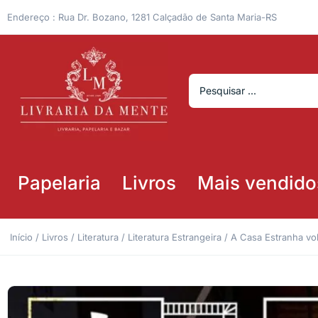
Endereço : Rua Dr. Bozano, 1281 Calçadão de Santa Maria-RS
Papelaria
Livros
Mais vendido
Início
/
Livros
/
Literatura
/
Literatura Estrangeira
/ A Casa Estranha v