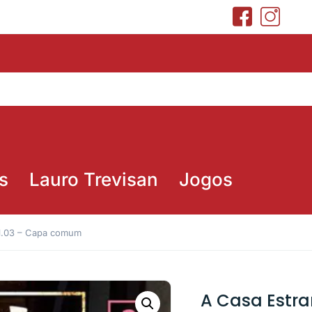
s
Lauro Trevisan
Jogos
ol.03 – Capa comum
A Casa Estr