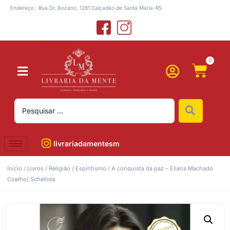
Endereço : Rua Dr. Bozano, 1281 Calçadão de Santa Maria-RS
0
livrariadamentesm
Início
/
Livros
/
Religião
/
Espiritismo
/ A conquista da paz – Eliana Machado
Coelho/ Schellida