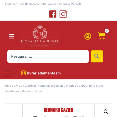
Endereço : Rua Dr. Bozano, 1281 Calçadão de Santa Maria-RS
0
livrariadamentesm
Início
/
Livros
/
Ciências Humanas e Sociais
/ A Crise de 1929: uma Breve
Introdução – Bernard Gazier