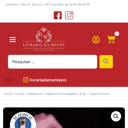
Endereço : Rua Dr. Bozano, 1281 Calçadão de Santa Maria-RS
0
livrariadamentesm
Início
/
Livros
/
Literatura
/
Literatura Estrangeira
/ A ex – Capa comum