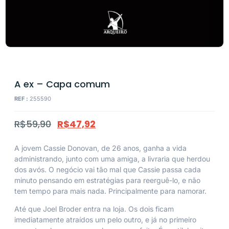
A ex – Capa comum
REF :
255590
R$
59,90
R$
47,92
A jovem Cassie Donovan, de 26 anos, ganha a vida
administrando, junto com uma amiga, a livraria que herdou
dos avós. O negócio vai tão mal que Cassie passa cada
minuto pensando em estratégias para reerguê-lo, e não
tem tempo para mais nada. Principalmente para namorar.
Até que Joel Broder entra na loja. Os dois ficam
imediatamente atraídos um pelo outro, e já no primeiro