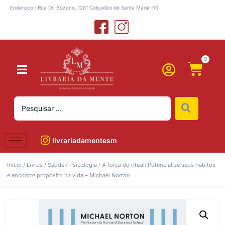
Endereço : Rua Dr. Bozano, 1281 Calçadão de Santa Maria-RS
0
livrariadamentesm
Início
/
Livros
/
Saúde
/
Psicologia
/ A força do ritual: Potencialize seus hábitos
e encontre propósito na vida – Michael Norton