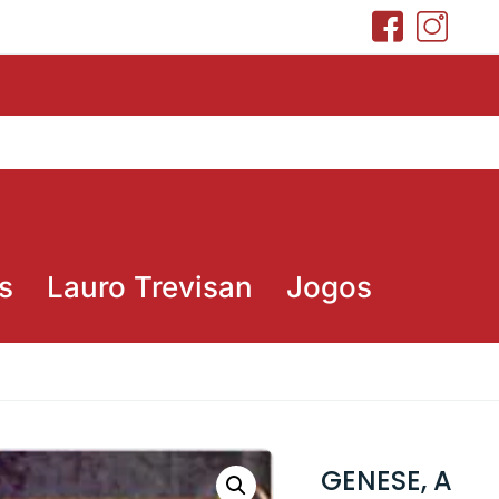
s
Lauro Trevisan
Jogos
GENESE, A