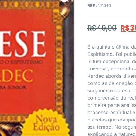
REF :
141640
R$
49,90
R$
3
É a quinta e última 
Espiritismo. Foi pub
leitura excepcional 
universal, abordados
Kardec aborda divers
como as da criação 
surgimento do espíri
compreensão da reali
primeira parte anali
processo espiritual e
planetas que compõem
seu tempo. Na segun
explicando a natureza