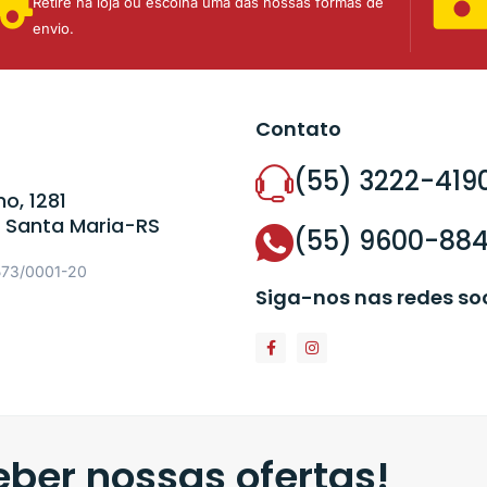
Retire na loja ou escolha uma das nossas formas de
envio.
Contato
(55) 3222-419
o, 1281
 Santa Maria-RS
(55) 9600-88
573/0001-20
Siga-nos nas redes so
ber nossas ofertas!