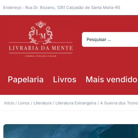
Endereço : Rua Dr. Bozano, 1281 Calçadão de Santa Maria-RS
Papelaria
Livros
Mais vendido
Início
/
Livros
/
Literatura
/
Literatura Estrangeira
/ A Guerra dos Trono