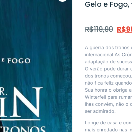
Gelo e Fogo
R$
119,90
R$
9
A guerra dos tronos é
internacional As Crô
adaptação de sucess
O verão pode durar d
dos tronos começou.
não fica feliz quand
Sua honra o obriga a
Winterfell para ruma
lhes convém, não o 
ser admirado.
Longe de casa e com 
mais enredado nas in