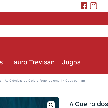
s
Lauro Trevisan
Jogos
s : As Crônicas de Gelo e Fogo, volume 1 – Capa comum
A Guerra dos