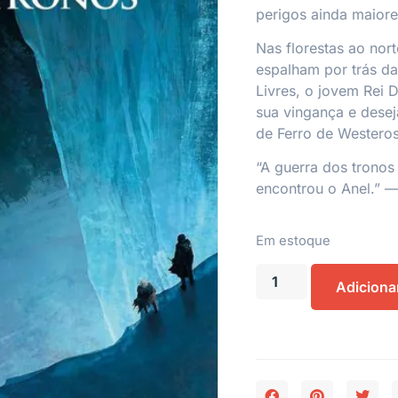
perigos ainda maiore
Nas florestas ao nort
espalham por trás da
Livres, o jovem Rei 
sua vingança e desej
de Ferro de Westeros
“A guerra dos tronos
encontrou o Anel.” 
Em estoque
Adiciona