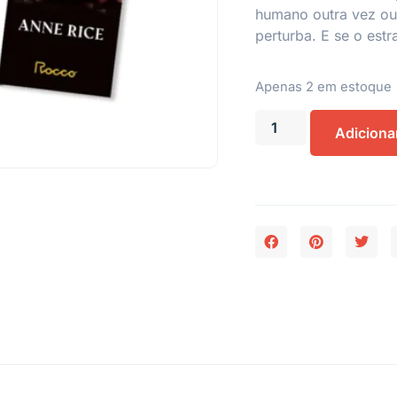
humano outra vez ou 
perturba. E se o est
Apenas 2 em estoque
Adiciona