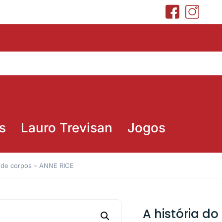
s
Lauro Trevisan
Jogos
ão de corpos – ANNE RICE
A história d