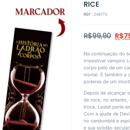
RICE
REF :
248773
R$
99,90
R$
7
Na continuação do be
irresistível vampiro 
corpo pelo de um can
mortal. É também a 
poderes de um imorta
Depois de alcançar o
de rock, no entanto,
troca. Lestat parte 
Com a ajuda de David
no candomblé e espir
e sua solidão secular