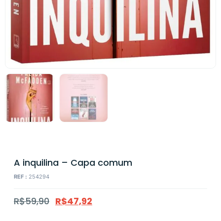
A inquilina – Capa comum
REF :
254294
R$
59,90
R$
47,92