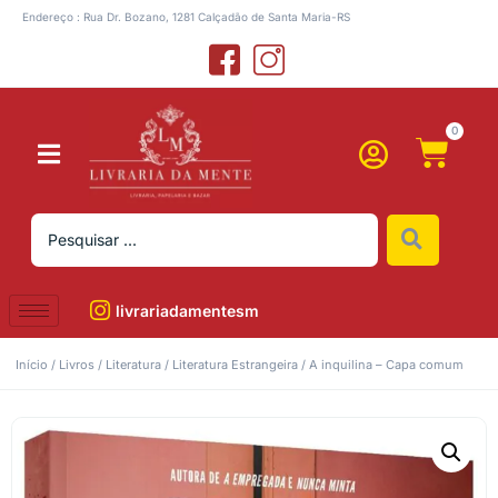
Endereço : Rua Dr. Bozano, 1281 Calçadão de Santa Maria-RS
0
livrariadamentesm
Início
/
Livros
/
Literatura
/
Literatura Estrangeira
/ A inquilina – Capa comum