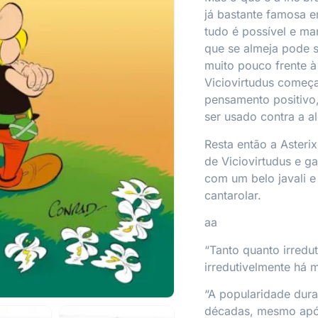
já bastante famosa 
tudo é possível e ma
que se almeja pode 
muito pouco frente à
Viciovirtudus começa
pensamento positivo,
ser usado contra a a
Resta então a Asterix
de Viciovirtudus e g
com um belo javali 
cantarolar.
aa
“Tanto quanto irredut
irredutivelmente há 
“A popularidade durad
décadas, mesmo após