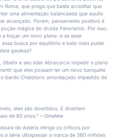
em Roma, que prega que basta acreditar que
nter uma alimentação balanceada que aquilo
ser alcançado. Porém, pensamento positivo é
 poção mágica do druida Panoramix. Por isso,
 a traçar um novo plano: e se esse
 essa busca por equilíbrio e tudo mais puder
ldeia gaulesa?
, Obelix e seu líder Abracurcix impedir o plano
arantir que eles possam ter um novo banquete
e o bardo Chatotorix amordaçado impedido de
íveis, eles são divertidos. E divertem
mais de 60 anos.” –
Omelete
oura do Asterix intriga os críticos por
 a série ultrapassar a marca de 380 milhões