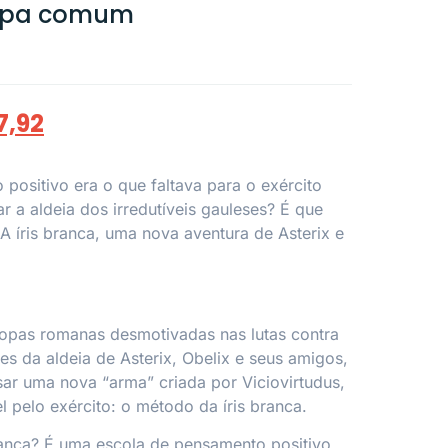
Capa comum
7,92
positivo era o que faltava para o exército
r a aldeia dos irredutíveis gauleses? É que
A íris branca
, uma nova aventura de Asterix e
ropas romanas desmotivadas nas lutas contra
ses da aldeia de Asterix, Obelix e seus amigos,
sar uma nova “arma” criada por Viciovirtudus,
 pelo exército: o método da íris branca.
ranca? É uma escola de pensamento positivo,