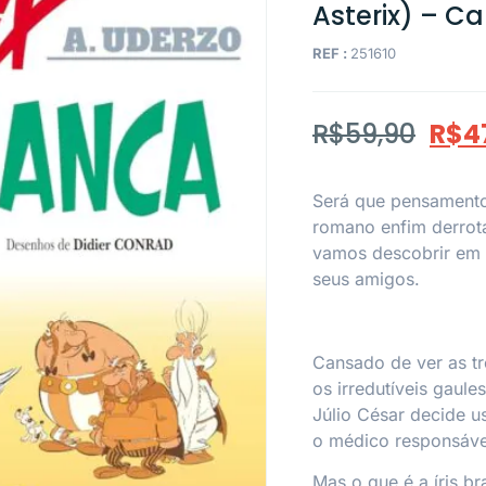
Asterix) – 
REF :
251610
R$
59,90
R$
4
Será que pensamento 
romano enfim derrota
vamos descobrir em
seus amigos.
Cansado de ver as t
os irredutíveis gaule
Júlio César decide u
o médico responsável
Mas o que é a íris b