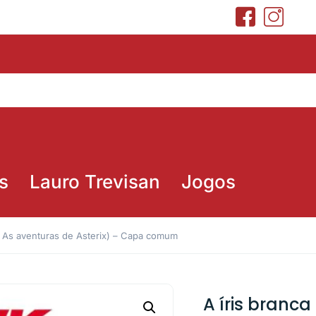
s
Lauro Trevisan
Jogos
0 As aventuras de Asterix) – Capa comum
A íris branc