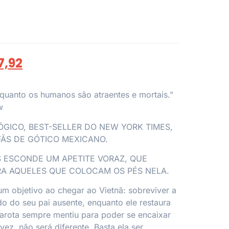
7,92
quanto os humanos são atraentes e mortais.”
w
GICO, BEST-SELLER DO NEW YORK TIMES,
FÃS DE GÓTICO MEXICANO.
S ESCONDE UM APETITE VORAZ, QUE
A AQUELES QUE COLOCAM OS PÉS NELA.
m objetivo ao chegar ao Vietnã: sobreviver a
o do seu pai ausente, enquanto ele restaura
arota sempre mentiu para poder se encaixar
vez, não será diferente. Basta ela ser