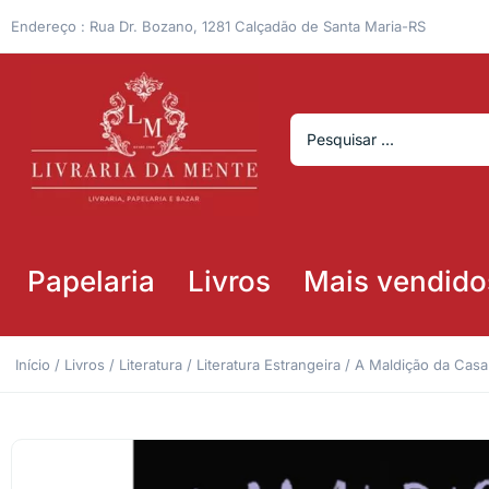
Endereço : Rua Dr. Bozano, 1281 Calçadão de Santa Maria-RS
Papelaria
Livros
Mais vendido
Início
/
Livros
/
Literatura
/
Literatura Estrangeira
/ A Maldição da Casa