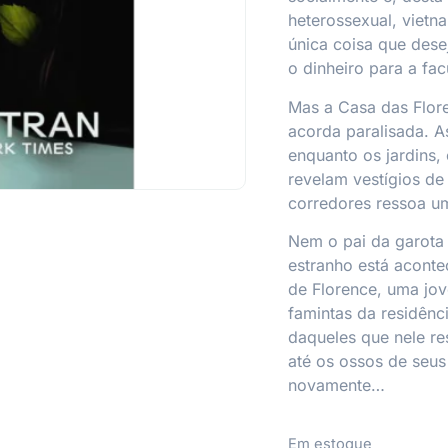
heterossexual, vietn
única coisa que dese
o dinheiro para a fa
Mas a Casa das Flore
acorda paralisada. A
enquanto os jardins,
revelam vestígios de
corredores ressoa u
Nem o pai da garota 
estranho está aconte
de Florence, uma jov
famintas da residênci
daqueles que nele re
até os ossos de seus
novamente…
Em estoque