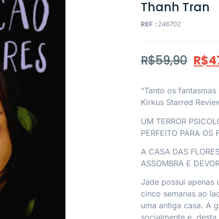
Thanh Tran
REF :
246702
R$
59,90
R$
4
“Tanto os fantasmas 
Kirkus Starred Revie
UM TERROR PSICOLÓ
PERFEITO PARA OS 
A CASA DAS FLORE
ASSOMBRA E DEVOR
Jade possui apenas u
cinco semanas ao lad
uma antiga casa. A g
socialmente e, desta 