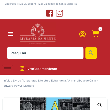
Endereço : Rua Dr. Bozano, 1281 Calçadão de Santa Maria-RS
0
livrariadamentesm
Início
/
Livros
/
Literatura
/
Literatura Estrangeira
/ A mandíbula de Caim –
Edward Powys Mathers