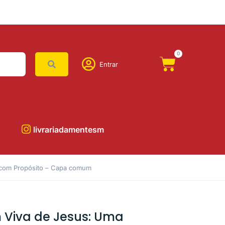
0
Entrar
livrariadamentesm
r com Propósito – Capa comum
Viva de Jesus: Uma