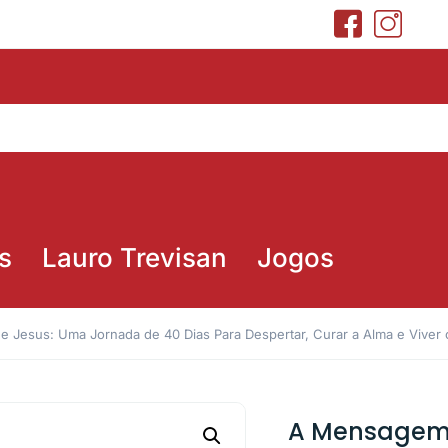
s
Lauro Trevisan
Jogos
 Jesus: Uma Jornada de 40 Dias Para Despertar, Curar a Alma e Vive
A Mensagem 