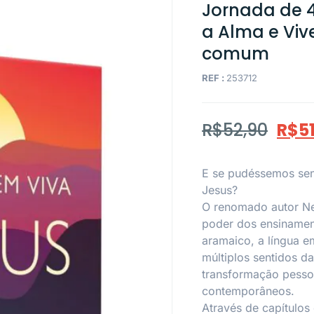
Jornada de 4
a Alma e Viv
comum
REF :
253712
R$
52,90
R$
5
E se pudéssemos sent
Jesus?
O renomado autor Nei
poder dos ensinamen
aramaico, a língua e
múltiplos sentidos d
transformação pessoa
contemporâneos.
Através de capítulos