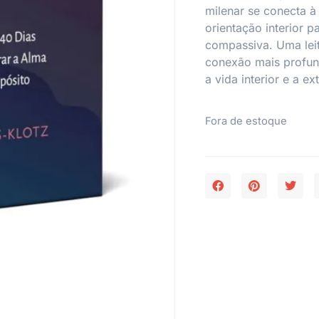
milenar se conecta à
orientação interior p
compassiva. Uma lei
conexão mais profund
a vida interior e a ext
Fora de estoque