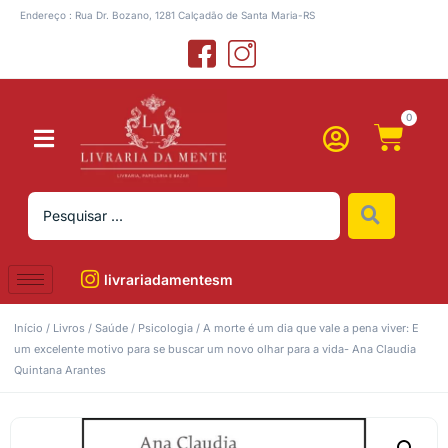
Endereço : Rua Dr. Bozano, 1281 Calçadão de Santa Maria-RS
0
livrariadamentesm
Início
/
Livros
/
Saúde
/
Psicologia
/ A morte é um dia que vale a pena viver: E
um excelente motivo para se buscar um novo olhar para a vida- Ana Claudia
Quintana Arantes