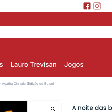
s
Lauro Trevisan
Jogos
– Agatha Christie (Edição de Bolso)
A noite das 