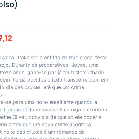
olso)
7,12
wena Drake ser a anfitriã da tradicional festa
rejo. Durante os preparativos, Joyce, uma
 treze anos, gaba-se por já ter testemunhado
guém lhe dá ouvidos e tudo transcorre bem em
do dia das bruxas, até que um crime
o.
ra-se para uma noite entediante quando é
 ligação aflita de sua velha amiga e escritora
riadne Oliver, convicta de que só ele poderia
ério antes que um novo crime aconteça…
A noite das bruxas é um romance da