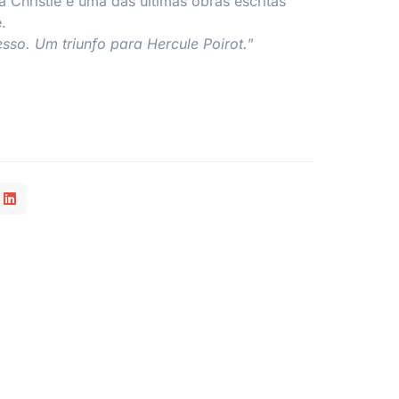
 Christie e uma das últimas obras escritas
.
so. Um triunfo para Hercule Poirot.
”