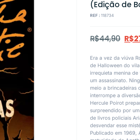
(Edição de B
REF :
118734
R$
44,90
R$
2
Era a vez da viúva Ro
de Halloween do vila
irrequieta menina de
um assassinato. Nin
meio a brincadeiras 
interrompe a diversã
Hercule Poirot prepa
surpreendido por uma
de livros policiais A
desvendar esse mist
Publicado em 1969, 