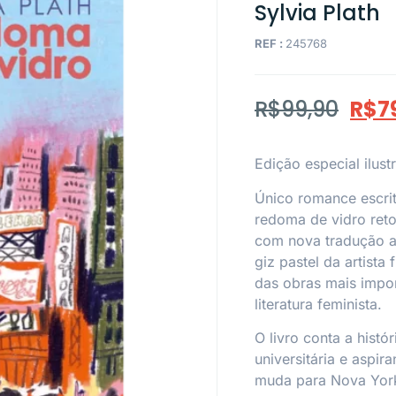
Sylvia Plath
REF :
245768
R$
99,90
R$
7
Edição especial ilus
Único romance escrit
redoma de vidro
reto
com nova tradução a
giz pastel da artista
das obras mais impo
literatura feminista.
O livro conta a hist
universitária e aspir
muda para Nova York 