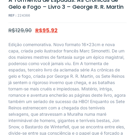
Gelo e Fogo – Livro 3 – George R. R. Martin
REF :
224366
R$
129,90
R$
95,92
Edição comemorativa. Novo formato 16x23cm e nova
capa, criada pelo ilustrador francês Marc Simonetti. De um
dos maiores mestres de fantasia surge um épico magistral,
poderoso como você jamais viu. Em A tormenta de
espadas, terceiro livro da aclamada série As crônicas de
gelo e fogo, criada por George R. R. Martin, os Sete Reinos
já sentem o rigoroso inverno que chega, e as batalhas
tornam-se mais cruéis e impiedosas. Mistério, intriga,
romance e aventura encherão as páginas deste livro, agora
também um seriado de sucesso da HBO! Enquanto os Sete
Reinos estremecem com a chegada dos temíveis
selvagens, que atravessam a Muralha numa maré
interminável de homens, gigantes e terríveis bestas, Jon
Snow, o Bastardo de Winterfell, que se encontra entre eles,
divide-se entre sua consciência e o papel que é forçado a