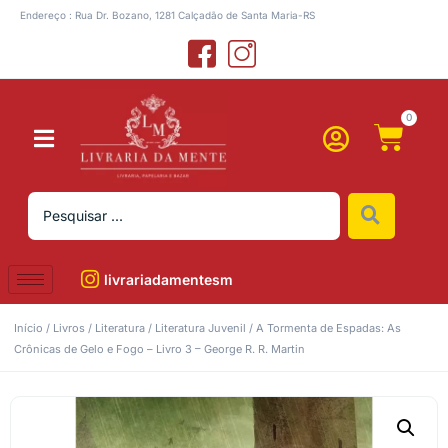
Endereço : Rua Dr. Bozano, 1281 Calçadão de Santa Maria-RS
0
livrariadamentesm
Início
/
Livros
/
Literatura
/
Literatura Juvenil
/ A Tormenta de Espadas: As
Crônicas de Gelo e Fogo – Livro 3 – George R. R. Martin