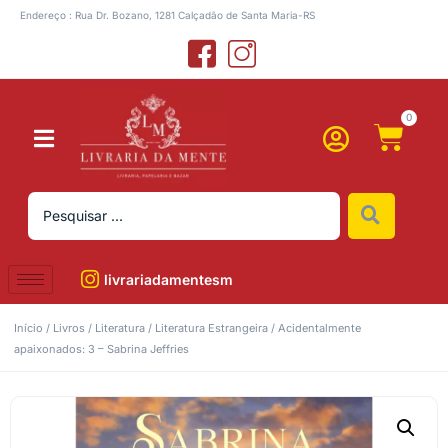
Endereço : Rua Dr. Bozano, 1281 Calçadão de Santa Maria-RS
0
livrariadamentesm
Início
/
Livros
/
Literatura
/
Literatura Estrangeira
/ Acidentalmente
apaixonados: 3 – Sabrina Jeffries