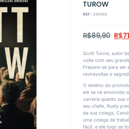
TUROW
REF :
243459
R$
89,90
R$
7
Scott Turow, autor bes
volta com seu grande
Prepare-se para ser 
reviravoltas e segre
O destino do promot
ele se vê envolvido 
carreira quanto sua 
seu chefe, Rusty pre
de sua colega, Caro
uma colega de traba
fácil, e ele logo se t