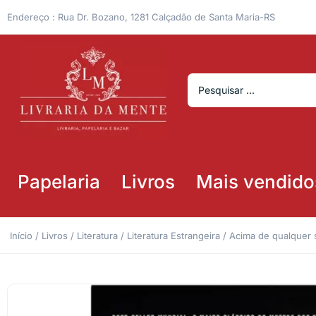
Endereço : Rua Dr. Bozano, 1281 Calçadão de Santa Maria-RS
Papelaria
Livros
Mais vendido
Início
/
Livros
/
Literatura
/
Literatura Estrangeira
/ Acima de qualquer