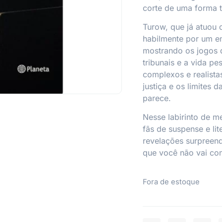
corte de uma forma 
Turow, que já atuou
habilmente por um e
mostrando os jogos 
tribunais e a vida p
complexos e realistas
justiça e os limites
parece.
Nesse labirinto de me
fãs de suspense e lit
revelações surpreend
que você não vai con
Fora de estoque