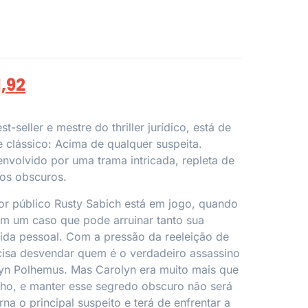
1,92
t-seller e mestre do thriller jurídico, está de
 clássico: Acima de qualquer suspeita.
envolvido por uma trama intricada, repleta de
dos obscuros.
or público Rusty Sabich está em jogo, quando
em um caso que pode arruinar tanto sua
vida pessoal. Com a pressão da reeleição de
cisa desvendar quem é o verdadeiro assassino
lyn Polhemus. Mas Carolyn era muito mais que
lho, e manter esse segredo obscuro não será
orna o principal suspeito e terá de enfrentar a