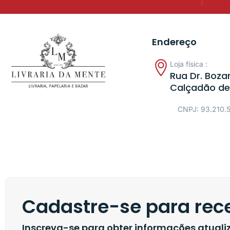
Endereço
Loja física :
Rua Dr. Bozan
Calçadão de
CNPJ: 93.210.
Cadastre-se para rece
Inscreva-se para obter informações atual