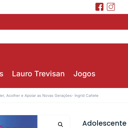
s
Lauro Trevisan
Jogos
er, Acolher e Apoiar as Novas Gerações- Ingrid Cañete
Adolescente 