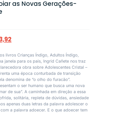
oiar as Novas Gerações-
e
3,92
s livros Crianças Índigo, Adultos Índigo,
a janela para os pais, Ingrid Cañete nos traz
clarecedora obra sobre Adolescentes Cristal –
frenta uma época conturbada de transição
ela denomina de “o olho do furacão”.
resentam o ser humano que busca uma nova
amar de sua”. A caminhada em direção a essa
ofrida, solitária, repleta de dúvidas, ansiedade
mos apenas duas letras da palavra adolescer o
os com a palavra adoecer. E o que adoecer tem