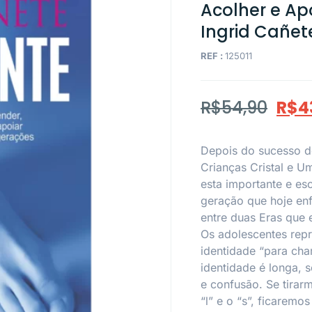
Acolher e Ap
Ingrid Cañet
REF :
125011
R$
54,90
R$
4
Depois do sucesso do
Crianças Cristal e Um
esta importante e es
geração que hoje en
entre duas Eras que 
Os adolescentes rep
identidade “para ch
identidade é longa, s
e confusão. Se tirar
“l” e o “s”, ficarem