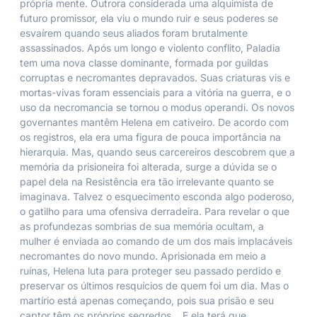
própria mente. Outrora considerada uma alquimista de
futuro promissor, ela viu o mundo ruir e seus poderes se
esvaírem quando seus aliados foram brutalmente
assassinados. Após um longo e violento conflito, Paladia
tem uma nova classe dominante, formada por guildas
corruptas e necromantes depravados. Suas criaturas vis e
mortas-vivas foram essenciais para a vitória na guerra, e o
uso da necromancia se tornou o modus operandi. Os novos
governantes mantêm Helena em cativeiro. De acordo com
os registros, ela era uma figura de pouca importância na
hierarquia. Mas, quando seus carcereiros descobrem que a
memória da prisioneira foi alterada, surge a dúvida se o
papel dela na Resistência era tão irrelevante quanto se
imaginava. Talvez o esquecimento esconda algo poderoso,
o gatilho para uma ofensiva derradeira. Para revelar o que
as profundezas sombrias de sua memória ocultam, a
mulher é enviada ao comando de um dos mais implacáveis
necromantes do novo mundo. Aprisionada em meio a
ruínas, Helena luta para proteger seu passado perdido e
preservar os últimos resquícios de quem foi um dia. Mas o
martírio está apenas começando, pois sua prisão e seu
captor têm os próprios segredos… E ela terá que