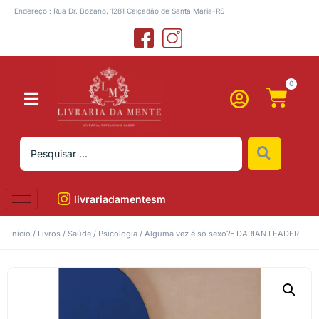
Endereço : Rua Dr. Bozano, 1281 Calçadão de Santa Maria-RS
0
livrariadamentesm
Início
/
Livros
/
Saúde
/
Psicologia
/ Alguma vez é só sexo?- DARIAN LEADER