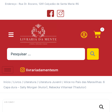
Endereço : Rua Dr. Bozano, 1281 Calçadão de Santa Maria-RS
0
livrariadamentesm
Início
/
Livros
/
Literatura
/
Literatura Juvenil
/ Alice no País das Maravilhas: 6
Capa dura – Sally Morgan (Autor), Rebecka Villarreal (Tradutor)