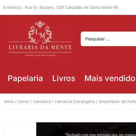
Endereço : Rua Dr. Bozano, 1281 Calçadão de Santa Maria-RS
Papelaria
Livros
Mais vendido
Início
/
Livros
/
Literatura
/
Literatura Estrangeira
/ Amanhecer da Feitic