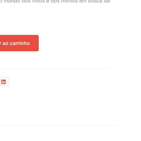
e o mundo dos vivos e dos mortos em busca da
r ao carrinho