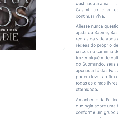
destinada a amar ―,
Casimir, um jovem do
continuar viva.
Ailesse nunca questi
ajuda de Sabine, Bas
regras da vida após 
rédeas do próprio de
únicos no caminho d
trazer alguém de vo
do Submundo, seus 
apenas a fé das Fei
podem levar ao fim o
todas as almas livre
eternidade.
Amanhecer da Feitice
duologia sobre uma h
conforme um grupo d