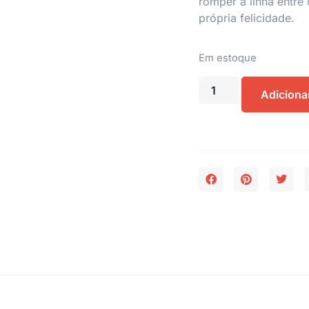
romper a linha entr
própria felicidade.
Em estoque
Adiciona