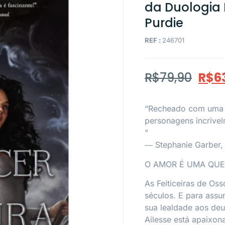
da Duologia 
Purdie
REF :
246701
R$
79,90
R$
6
“Recheado com uma m
personagens incrivelm
”
― Stephanie Garber, 
O AMOR É UMA QUE
As Feiticeiras de Os
séculos. E para assu
sua lealdade aos de
Ailesse está apaixon