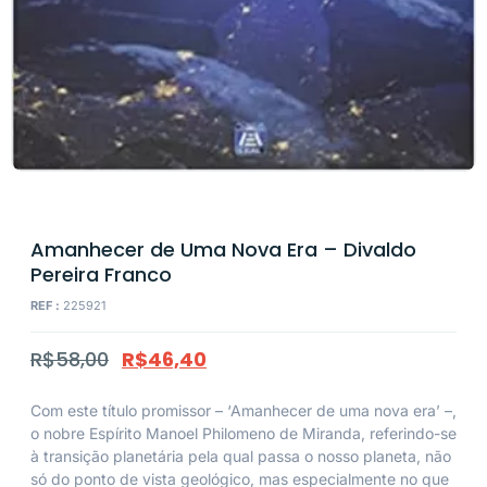
Amanhecer de Uma Nova Era – Divaldo
Pereira Franco
REF :
225921
R$
58,00
R$
46,40
Com este título promissor – ‘Amanhecer de uma nova era’ –,
o nobre Espírito Manoel Philomeno de Miranda, referindo-se
à transição planetária pela qual passa o nosso planeta, não
só do ponto de vista geológico, mas especialmente no que