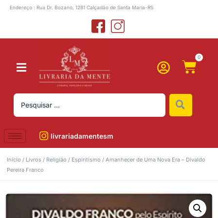
Endereço : Rua Dr. Bozano, 1281 Calçadão de Santa Maria-RS
0
livrariadamentesm
Início
/
Livros
/
Religião
/
Espiritismo
/ Amanhecer de Uma Nova Era – Divaldo
Pereira Franco