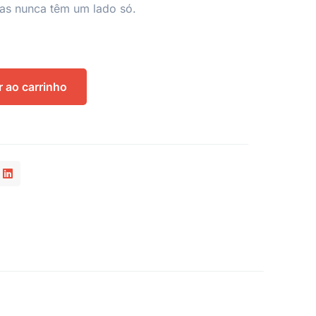
rias nunca têm um lado só.
r ao carrinho