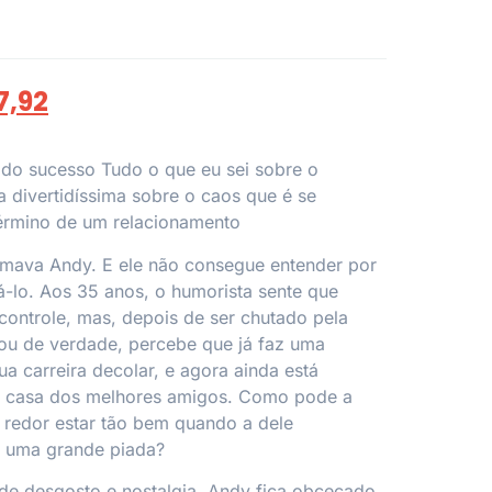
7,92
a do sucesso
Tudo o que eu sei sobre o
a divertidíssima sobre o caos que é se
término de um relacionamento
mava Andy. E ele não consegue entender por
-lo. Aos 35 anos, o humorista sente que
 controle, mas, depois de ser chutado pela
ou de verdade, percebe que já faz uma
a carreira decolar, e agora ainda está
a casa dos melhores amigos. Como pode a
 redor estar tão bem quando a dele
 uma grande piada?
de desgosto e nostalgia, Andy fica obcecado