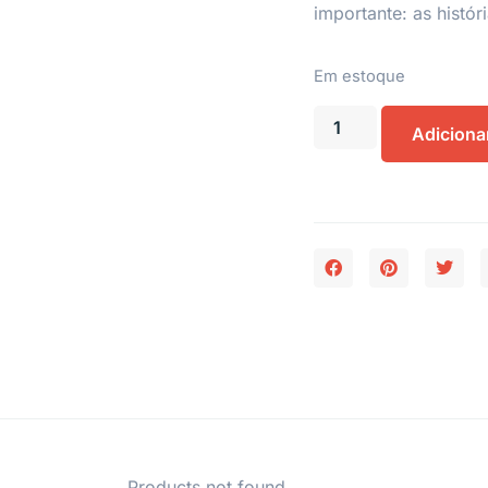
importante: as histó
Em estoque
Adiciona
Products not found.