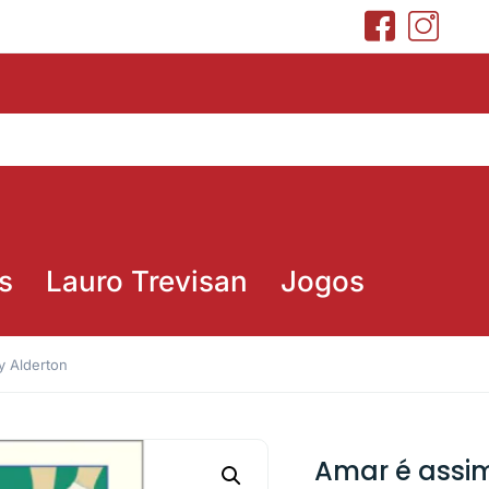
s
Lauro Trevisan
Jogos
y Alderton
Amar é assim