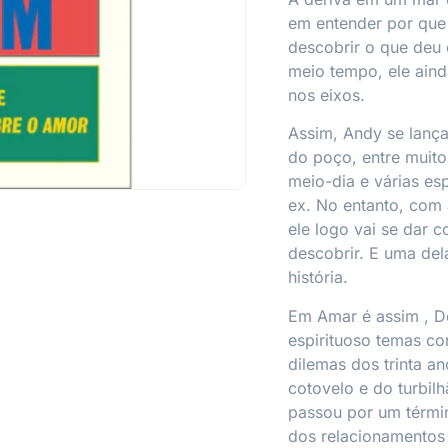
em entender por que 
descobrir o que deu 
meio tempo, ele aind
nos eixos.
Assim, Andy se lança
do poço, entre muito
meio-dia e várias e
ex. No entanto, com
ele logo vai se dar 
descobrir. E uma del
história.
Em
Amar é assim
, D
espirituoso temas c
dilemas dos trinta a
cotovelo e do turbil
passou por um términ
dos relacionamento