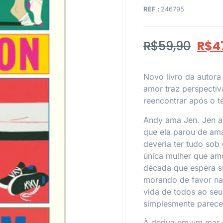
REF :
246795
R$
59,90
R$
4
Novo livro da autor
amor
traz perspectiv
reencontrar após o 
Andy ama Jen. Jen a
que ela parou de amá
deveria ter tudo sob
única mulher que am
década que espera su
morando de favor n
vida de todos ao seu
simplesmente parece
À deriva em um mar 