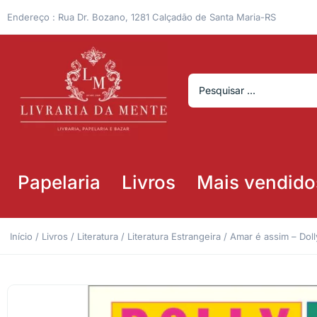
Endereço : Rua Dr. Bozano, 1281 Calçadão de Santa Maria-RS
Papelaria
Livros
Mais vendido
Início
/
Livros
/
Literatura
/
Literatura Estrangeira
/ Amar é assim – Doll