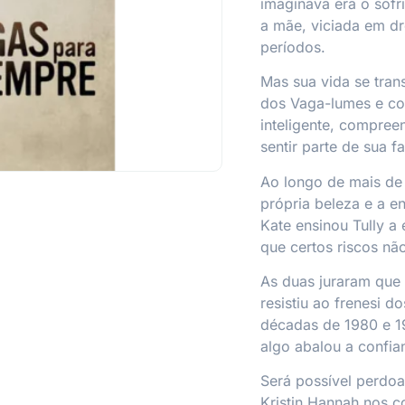
imaginava era o sofr
a mãe, viciada em d
períodos.
Mas sua vida se tra
dos Vaga-lumes e co
inteligente, compree
sentir parte de sua fa
Ao longo de mais de t
própria beleza e a e
Kate ensinou Tully a
que certos riscos nã
As duas juraram que
resistiu ao frenesi d
décadas de 1980 e 1
algo abalou a confian
Será possível perdoa
Kristin Hannah nos c