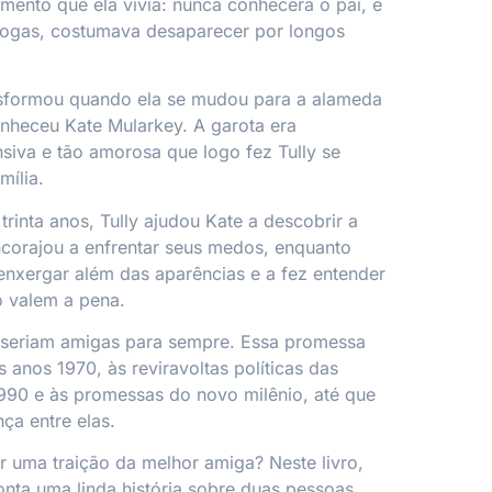
imento que ela vivia: nunca conhecera o pai, e
rogas, costumava desaparecer por longos
nsformou quando ela se mudou para a alameda
nheceu Kate Mularkey. A garota era
nsiva e tão amorosa que logo fez Tully se
mília.
rinta anos, Tully ajudou Kate a descobrir a
ncorajou a enfrentar seus medos, enquanto
 enxergar além das aparências e a fez entender
o valem a pena.
 seriam amigas para sempre. Essa promessa
os anos 1970, às reviravoltas políticas das
990 e às promessas do novo milênio, até que
ça entre elas.
r uma traição da melhor amiga? Neste livro,
onta uma linda história sobre duas pessoas