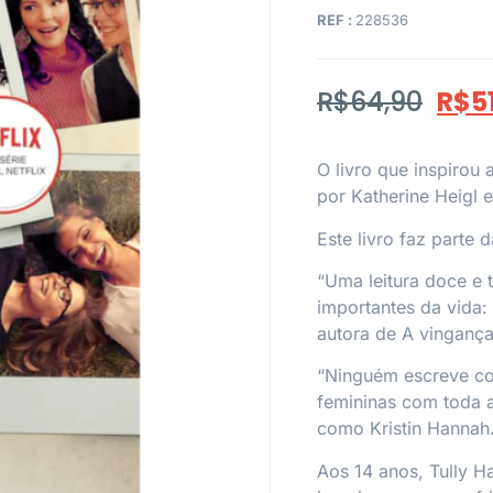
REF :
228536
R$
64,90
R$
5
O livro que inspirou
por Katherine Heigl 
Este livro faz parte 
“Uma leitura doce e 
importantes da vida:
autora de A vinganç
“Ninguém escreve co
femininas com toda 
como Kristin Hannah. 
Aos 14 anos, Tully Ha