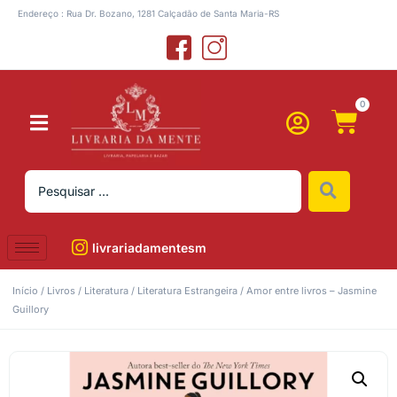
Endereço : Rua Dr. Bozano, 1281 Calçadão de Santa Maria-RS
0
livrariadamentesm
Início
/
Livros
/
Literatura
/
Literatura Estrangeira
/ Amor entre livros – Jasmine
Guillory