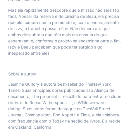
Mas ela rapidamente descobre que a missão não será tão
fácil. Apesar da reserva e do cinismo de Beau, ela precisa
que ele cumpra com o prometido e, com o encorajamento
de Izzy, o trabalho passa a fluir. Não demora até que
ambos descubram que têm mais em comum do que
esperavam e, conforme o projeto se encaminha para o fim,
Izzy e Beau percebem que pode ter surgido algo
inesperado entre eles.
Sobre a autora
Jasmine Guillory é autora best-seller do
The
New York
Times
. Suas principais obras publicadas são
Aliança de
casamento, The proposal
― escolhido para entrar no clube
do livro de Reese Witherspoon ―, e
While we were
dating.
Suas obras foram destaque no
The
Wall Street
Journal, Cosmopolitan, Bon Appétit
e
Time,
e ela colabora
com frequência com o
Today
na seção de livros. Ela reside
em Oakland, Califórnia.