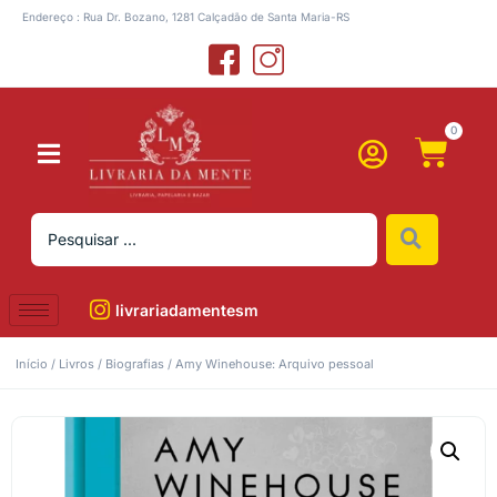
Endereço : Rua Dr. Bozano, 1281 Calçadão de Santa Maria-RS
0
livrariadamentesm
Início
/
Livros
/
Biografias
/ Amy Winehouse: Arquivo pessoal