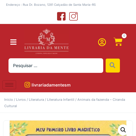
Endereço : Rua Dr. Bozano, 1281 Calçadão de Santa Maria-RS
0
livrariadamentesm
Início
/
Livros
/
Literatura
/
Literatura Infantil
/ Animais da fazenda – Ciranda
Cultural