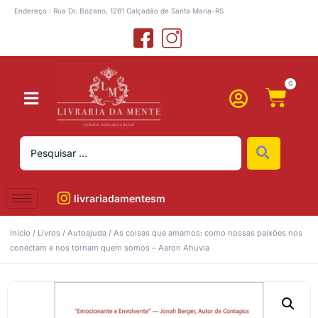
Endereço : Rua Dr. Bozano, 1281 Calçadão de Santa Maria-RS
0
livrariadamentesm
Início
/
Livros
/
Autoajuda
/ As coisas que amamos: como nossas paixões nos
conectam e nos tornam quem somos – Aaron Ahuvia