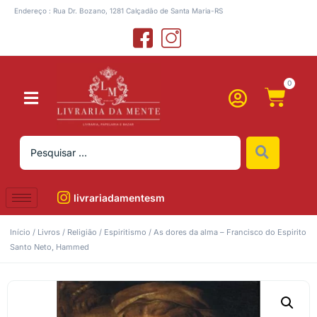
Endereço : Rua Dr. Bozano, 1281 Calçadão de Santa Maria-RS
0
livrariadamentesm
Início
/
Livros
/
Religião
/
Espiritismo
/ As dores da alma – Francisco do Espirito
Santo Neto, Hammed