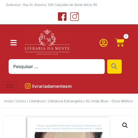
Endereço : Rua Dr. Bozano, 1281 Calçadão de Santa Maria-RS
0
livrariadamentesm
Início
/
Livros
/
Literatura
/
Literatura Estrangeira
/ As irmãs Blue – Coco Mellors