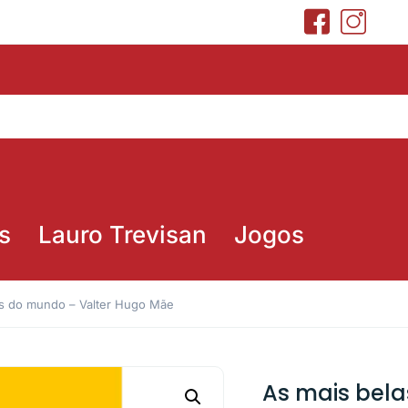
s
Lauro Trevisan
Jogos
as do mundo – Valter Hugo Mãe
As mais bela