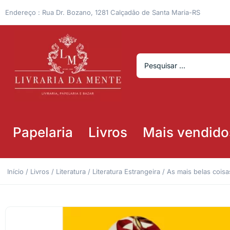
Endereço : Rua Dr. Bozano, 1281 Calçadão de Santa Maria-RS
Papelaria
Livros
Mais vendido
Início
/
Livros
/
Literatura
/
Literatura Estrangeira
/ As mais belas cois