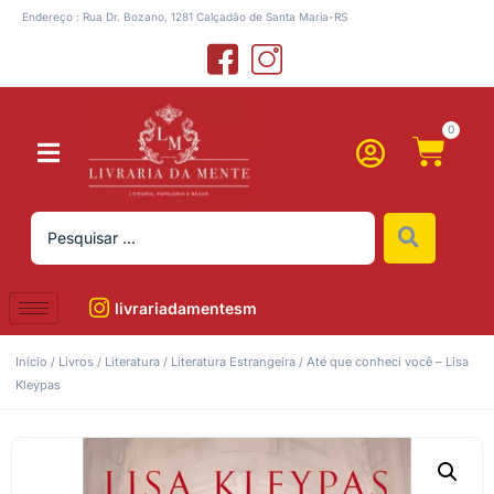
Endereço : Rua Dr. Bozano, 1281 Calçadão de Santa Maria-RS
0
livrariadamentesm
Início
/
Livros
/
Literatura
/
Literatura Estrangeira
/ Até que conheci você – Lisa
Kleypas