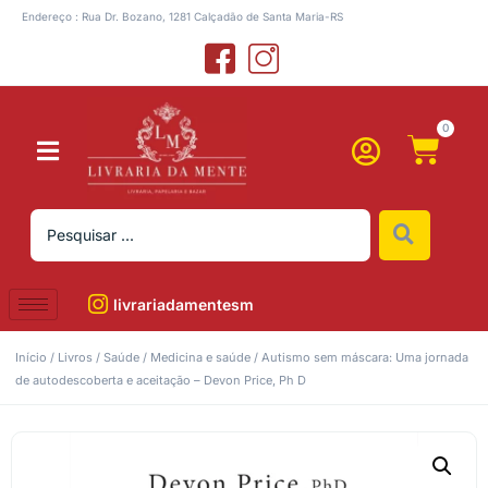
Endereço : Rua Dr. Bozano, 1281 Calçadão de Santa Maria-RS
0
livrariadamentesm
Início
/
Livros
/
Saúde
/
Medicina e saúde
/ Autismo sem máscara: Uma jornada
de autodescoberta e aceitação – Devon Price, Ph D