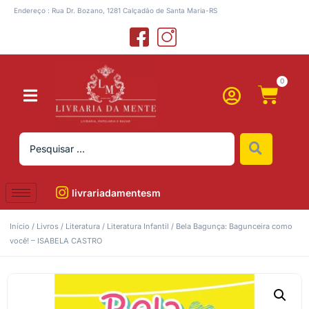
Endereço : Rua Dr. Bozano, 1281 Calçadão de Santa Maria-RS
0
livrariadamentesm
Início
/
Livros
/
Literatura
/
Literatura Infantil
/ Bela Bagunça: Bagunceira como
você! – ISABELA CASTRO