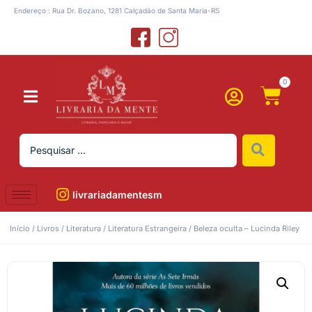
Endereço : Rua Dr. Bozano, 1281 Calçadão de Santa Maria-RS
0
livrariadamentesm
Início
/
Livros
/
Literatura
/
Literatura Estrangeira
/ Beleza oculta – Lucinda Riley