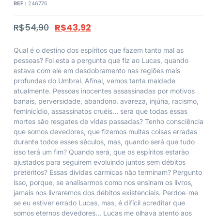
REF :
246776
R$
54,90
R$
43,92
Qual é o destino dos espíritos que fazem tanto mal as
pessoas? Foi esta a pergunta que fiz ao Lucas, quando
estava com ele em desdobramento nas regiões mais
profundas do Umbral. Afinal, vemos tanta maldade
atualmente. Pessoas inocentes assassinadas por motivos
banais, perversidade, abandono, avareza, injúria, racismo,
feminicídio, assassinatos cruéis… será que todas essas
mortes são resgates de vidas passadas? Tenho consciência
que somos devedores, que fizemos muitas coisas erradas
durante todos esses séculos, mas, quando será que tudo
isso terá um fim? Quando será, que os espíritos estarão
ajustados para seguirem evoluindo juntos sem débitos
pretéritos? Essas dívidas cármicas não terminam? Pergunto
isso, porque, se analisarmos como nos ensinam os livros,
jamais nos livraremos dos débitos existenciais. Perdoe-me
se eu estiver errado Lucas, mas, é difícil acreditar que
somos eternos devedores… Lucas me olhava atento aos