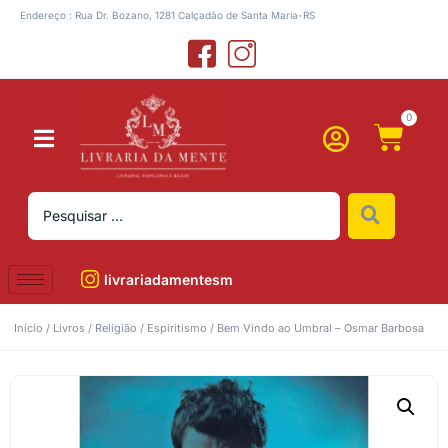
Endereço : Rua Dr. Bozano, 1281 Calçadão de Santa Maria-RS
0
livrariadamentesm
Início
/
Livros
/
Religião
/
Espiritismo
/ Bem Vindo ao Umbral – Osmar Barbosa