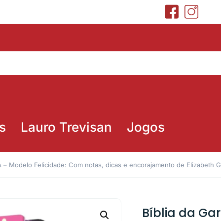
s
Lauro Trevisan
Jogos
 – Modelo Felicidade: Com notas, dicas e encorajamento de Elizabeth 
Bíblia da G