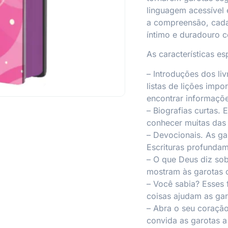
linguagem acessível e
a compreensão, cada
íntimo e duradouro 
As características es
– Introduções dos liv
listas de lições imp
encontrar informaçõe
– Biografias curtas.
E
conhecer muitas das 
– Devocionais.
As gar
Escrituras profunda
– O que Deus diz so
mostram às garotas c
– Você sabia?
Esses f
coisas ajudam as ga
– Abra o seu coração
convida as garotas a