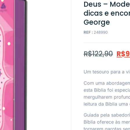
Deus – Model
dicas e enco
George
REF :
248990
R$
122,90
R$
9
Um tesouro para a vid
Com uma abordagem e
esta Bíblia foi espec
mergulharem profund
leitura da Bíblia uma
Guiada pela sabedori
Bíblia oferece às me
tornarem garotas s