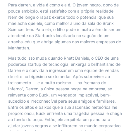
Para darren, a vida é como ela é. O jovem negro, dono de
pouca ambição, está satisfeito com a própria realidade.
Nem de longe o rapaz exerce todo o potencial que sua
mãe acha que ele, como melhor aluno da sala do Bronx
Science, tem. Para ela, o filho pode ir muito além de ser um
atendente da Starbucks localizada no saguão de um
arranha-céu que abriga algumas das maiores empresas de
Manhattan.
Mas tudo isso muda quando Rhett Daniels, o CEO de uma
poderosa startup de tecnologia, enxerga o brilhantismo de
Darren e o convida a ingressar em uma equipe de vendas
de elite no trigésimo sexto andar. Após sobreviver ao
treinamento — e a muito racismo — na “semana do
Inferno”, Darren, a única pessoa negra na empresa, se
reinventa como Buck, um vendedor implacável, bem-
sucedido e irreconhecível para seus amigos e familiares.
Entre os altos e baixos que a sua ascensão meteórica lhe
proporcionou, Buck enfrenta uma tragédia pessoal e chega
ao fundo do poço. Então, ele arquiteta um plano para
ajudar jovens negros a se infiltrarem no mundo corporativo