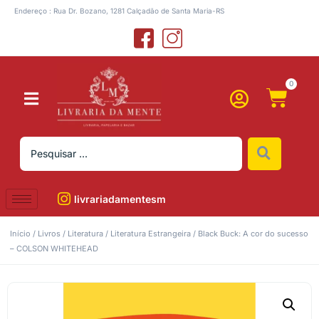
Endereço : Rua Dr. Bozano, 1281 Calçadão de Santa Maria-RS
0
livrariadamentesm
Início
/
Livros
/
Literatura
/
Literatura Estrangeira
/ Black Buck: A cor do sucesso
– COLSON WHITEHEAD